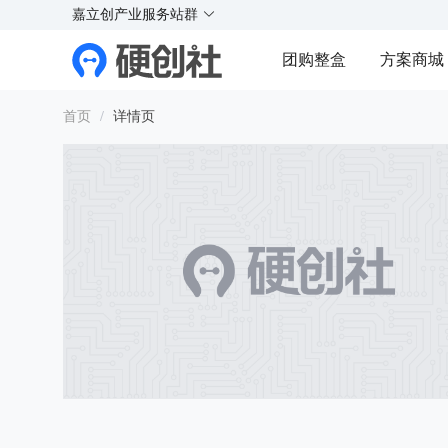
X
X
实
实
实
实
嘉立创产业服务站群
¥
好玩的硬件交流社区
团购整盒
方案商城
Y
Y
首页
/
详情页