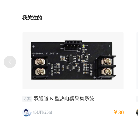
我关注的
双通道 K 型热电偶采集系统
方案
￥30
t6fJFk23nf