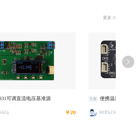
更多
8831可调直流电压基准源
便携温湿度传感
四挡
方案
方案
￥20
m6Zq
t6fJFk23nf
TI7o