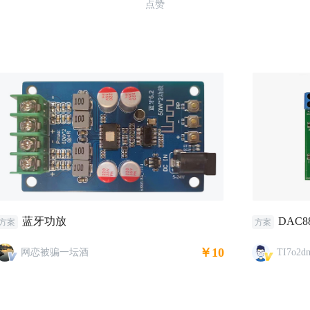
点赞
蓝牙功放
DAC
方案
方案
￥10
网恋被骗一坛酒
TI7o2d