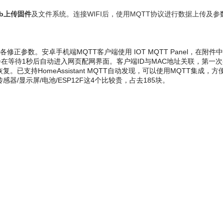
eb上传固件
及文件系统。连接WIFI后，使用MQTT协议进行数据上传及参
正参数。安卓手机端MQTT客户端使用 IOT MQTT Panel，在附件
，会在等待1秒后自动进入网页配网界面。客户端ID与MAC地址关联，第一
已支持HomeAssistant MQTT自动发现，可以使用MQTT集成
感器/显示屏/电池/ESP12F这4个比较贵，占去185块。