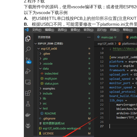
2.程序下载
下载附件中的源码，使用vscode编译下载；或者使用ESP8266 
以下为vscode下载示例
A.   
把USB转TTL串口线按PCB上的丝印所示位置(注意R
B.   
根据USB口不同，可能需要修改一下platformio.ini