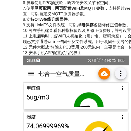
6.屏幕使用FPC插接款，既方便安装又节省空间。
7.
使用
网页配网，网页配置
WIFI及MQTT参数，
支持通过
w
置，可以自定义MQTT服务器参数。
8.支持
OTA在线升级固件
。
9.
支持LittleFS文件系统，可以
掉电保存
各指标修正值参数。
10.可在手机端查看各种指标值以及各修正值参数，并可设置各修
11.上电启动时，当WIFI未初始化（用户名、密码为空）
现已支持通过web上传固件及文件系统。用于刷固件变砖的恢复。
12.元件大概成本(除去PCB费用)200元以内，主要是七合一传
13.安卓手机APP配置好后的界面