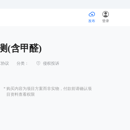
发布
登录
测(含甲醛)
NC协议
分类：
侵权投诉
*
购买内容为项⽬⽅案⽽⾮实物，付款前请确认项
⽬资料查看权限