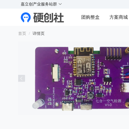
X
X
实
实
实
实
嘉立创产业服务站群
¥
好玩的硬件交流社区
团购整盒
方案商城
Y
Y
首页
/
详情页