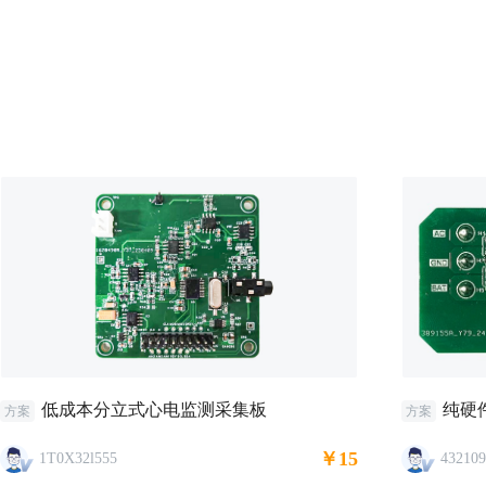
低成本分立式心电监测采集板
方案
方案
￥15
1T0X32l555
43210