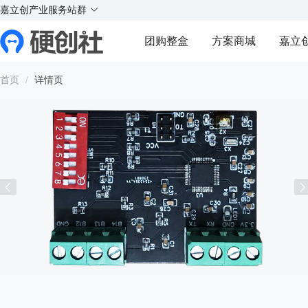
X
X
实
实
实
实
嘉立创产业服务站群
¥
好玩的硬件交流社区
团购整盒
方案商城
嘉立
Y
Y
首页
/
详情页