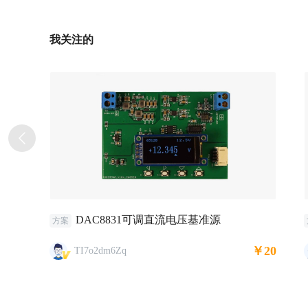
我关注的
DAC8831可调直流电压基准源
方案
￥20
TI7o2dm6Zq