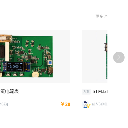
更多
直流电流表
STM32F103 
AD7
方案
方案
￥20
m6Zq
a1V5zM1qR2
d3T8