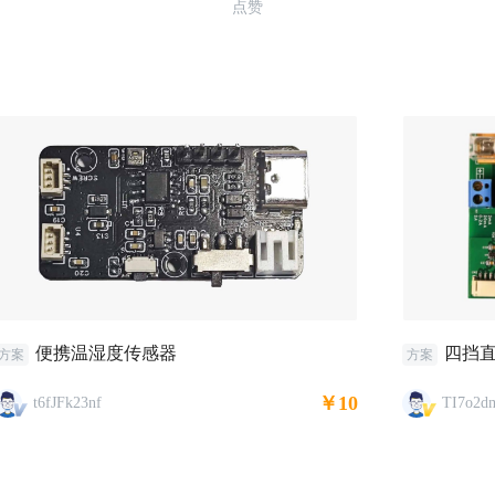
点赞
便携温湿度传感器
四挡
方案
方案
￥10
t6fJFk23nf
TI7o2d