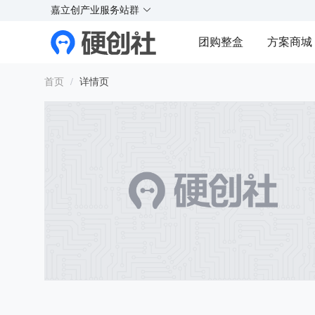
X
X
实
实
实
实
嘉立创产业服务站群
¥
好玩的硬件交流社区
团购整盒
方案商城
Y
Y
首页
/
详情页