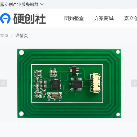
X
X
实
实
实
实
嘉立创产业服务站群
¥
好玩的硬件交流社区
团购整盒
方案商城
嘉立
Y
Y
首页
/
详情页