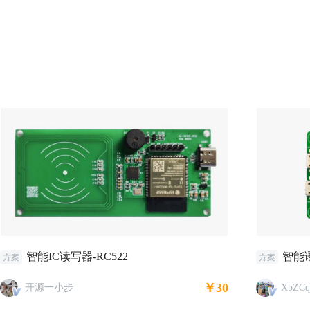
智能IC读写器-RC522
智能
方案
方案
￥30
开源一小步
XbZCq