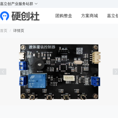
X
X
实
实
实
实
嘉立创产业服务站群
¥
好玩的硬件交流社区
团购整盒
方案商城
嘉立
Y
Y
首页
/
详情页