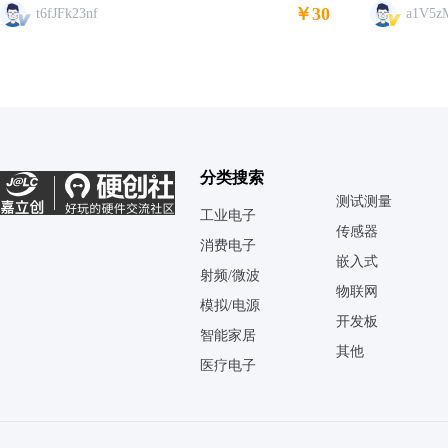
￥30
t6fJFk23nf
a1V5z
分类搜索
测试测量
工业电子
传感器
消费电子
嵌入式
射频/微波
物联网
模拟/电源
开发板
智能家居
其他
医疗电子