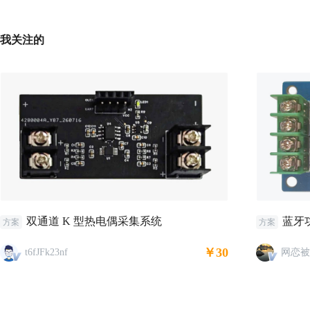
我关注的
双通道 K 型热电偶采集系统
蓝牙
方案
方案
￥30
t6fJFk23nf