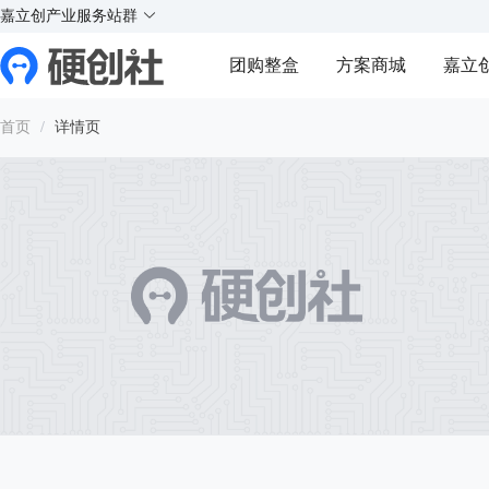
X
X
实
实
实
实
嘉立创产业服务站群
¥
好玩的硬件交流社区
团购整盒
方案商城
嘉立
Y
Y
首页
/
详情页