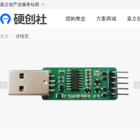
X
X
实
实
实
实
嘉立创产业服务站群
¥
好玩的硬件交流社区
团购整盒
方案商城
嘉立
Y
Y
首页
/
详情页