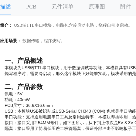
描述
PCB
元件清单
原理图
附件
简介：
USB转TTL串口模块，电路包含冷启动电路，烧程自带冷启动。
应用场景：
数据传输，程序烧写。
一、产品概述
本模块为USB转TTL串口模块，用于数据调试等功能，本模块具有U
烧写程序时，需要冷启动，那么这个模块正好能够实现，模块采用的是CH
二、产品参数
供电：5V
功耗：40mW
PCB尺寸：36.6X16.6mm
USB：本模块USB被识别成USB-Serial CH340 (COM) 也就是串口功
串口功能：支持通用电脑串口工具及常用波特率，本模块即插即用，
接口：接口采用2.54MM弯针，如下图所示，从下到上依次是5V 3.3V GN
隔离：接口采用了简易低压差二极管隔离，保证外部冲击不影响板子工作