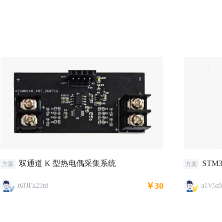
双通道 K 型热电偶采集系统
STM
方案
方案
￥30
t6fJFk23nf
a1V5z