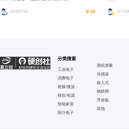
￥30
t6fJFk23nf
a1V5z
分类搜索
测试测量
工业电子
传感器
消费电子
嵌入式
射频/微波
物联网
模拟/电源
开发板
智能家居
其他
医疗电子