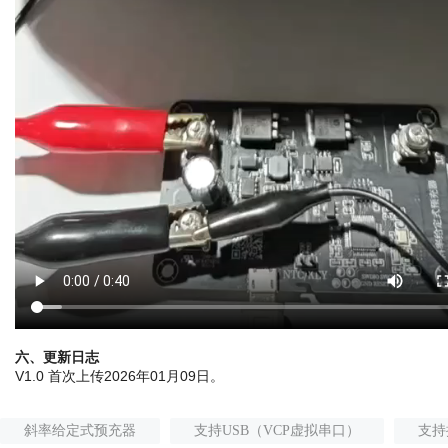
六、更新日志
V1.0 首次上传2026年01月09日。
斜率给定式预充器
支持USB（VCP虚拟串口）
支持