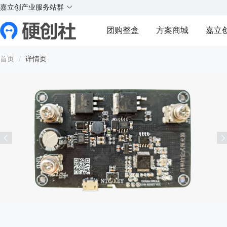
X
X
实
实
实
实
嘉立创产业服务站群
¥
好玩的硬件交流社区
团购整盒
方案商城
嘉立
Y
Y
首页
/
详情页