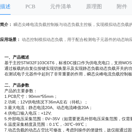
描述
PCB
元件清单
原理图
附件
简介：
瞬态尖峰电流负载控制板与动态负载主控板，实现模拟动态负载
应用场景：
动态控制模拟动态负载，用于配合检测电子元器件的动态响
一、产品概述
基于主控STM32F103C6T6，标准DC接口作为供电充电口，支
通过板载的自复位按键实现切换显示及实现静态负载动态负载开关的功
在测试电子元器件中起到了非常重要的作用，瞬态尖峰电流负载控制
二、产品参数
产品的主要参数：
1.PCB尺寸：90mm*55mm；
2.功耗：12V供电情况下36mA左右（待机）；
3.最大电流：静态电流20A。动态电流峰值20A；
4.供电口输入电压：+12V;
5.外部电压采集范围：0V~35V（如需要更高外部电压采集范围，仅
6.温度采集精度及范围：0.1℃，-30℃~99℃；
7.动态负载的动态占空比可修改，考虑到操作的便捷性，故仅能通过