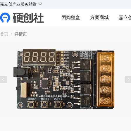
X
X
实
实
实
实
嘉立创产业服务站群
¥
好玩的硬件交流社区
团购整盒
方案商城
嘉立
Y
Y
首页
/
详情页