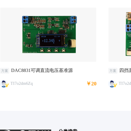
DAC8831可调直流电压基准源
四挡
方案
方案
￥20
TI7o2dm6Zq
TI7o2