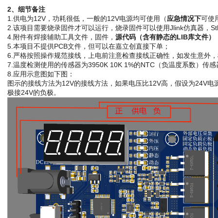
2、细节备注
1.供电为12V，功耗很低，一般的12V电源均可使用（
应急情况下
可使
2.该项目需要烧录固件才可以运行，烧录固件可以使用Jlink仿真器，Stli
4.附件有焊接辅助工具文件，固件，
源代码（含有静态的LIB库文件）
5.本项目不提供PCB文件，但可以在嘉立创直接下单；
6.严格按照操作规范接线，上电前注意检查接线正确性，如发生意外
7.温度检测使用的传感器为3950K 10K 1%的NTC（负温度系数）
8.应用示意图如下图：
图示的接线方法为12V的接线方法，如果电压比12V高，假设为24V
极接24V的负极。