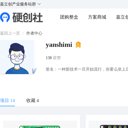
X
X
实
实
实
实
嘉立创产业服务站群
¥
好玩的硬件交流社区
团购整盒
方案商城
嘉立
Y
Y
返回上一页
/
作者中心
yanshimi
138
获赞
签名：一种新技术一旦开始流行，你要么坐上
项目 14
收藏 4