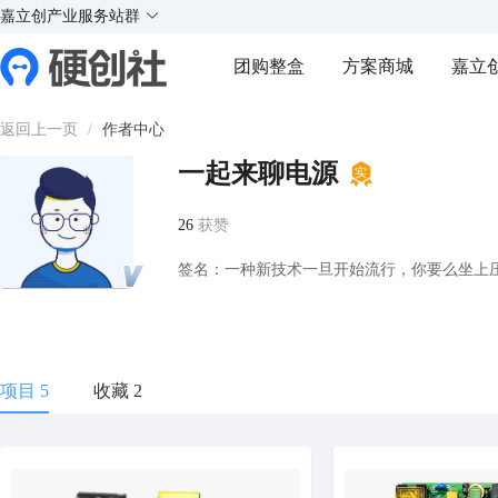
X
X
实
实
实
实
嘉立创产业服务站群
¥
好玩的硬件交流社区
团购整盒
方案商城
嘉立
Y
Y
返回上一页
/
作者中心
一起来聊电源
26
获赞
签名：一种新技术一旦开始流行，你要么坐上
项目 5
收藏 2